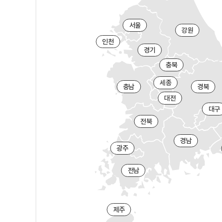
서울
강원
인천
경기
충북
세종
충남
경북
대전
대구
전북
경남
광주
전남
제주