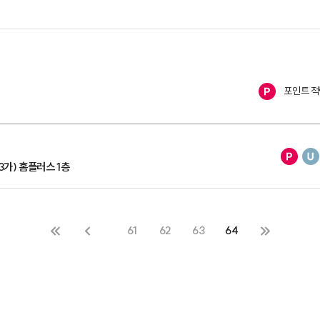
포인트 적
3가) 홈플러스 1층
61
62
63
64